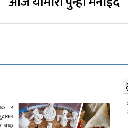
आज योमोरी पुन्ही मनाइँदै
ट
्यका र
मुदायले
्र चाकु