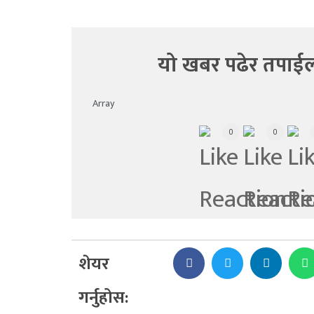
यो खबर पढेर तपाईल
Array
0
0
शेयर
गर्नुहोस: