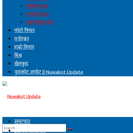
लुम्बिनी प्रदेश
कर्णाली प्रदेश
सुदूरपश्चिम प्रदेश
फोटो फिचर
मनोरञ्जन
हाम्रो विचार
बिश्व
खेलकुद
नुवाकोट अपडेट || Nuwakot Update
समाचार
आर्थिक समाचार