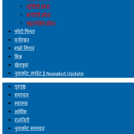
लुम्बिनी प्रदेश
कर्णाली प्रदेश
सुदूरपश्चिम प्रदेश
फोटो फिचर
मनोरञ्जन
हाम्रो विचार
बिश्व
खेलकुद
नुवाकोट अपडेट || Nuwakot Update
गृहपृष्ठ
समाचार
स्वास्थ्य
आर्थिक
राजनिती
नुवाकोट समाचार