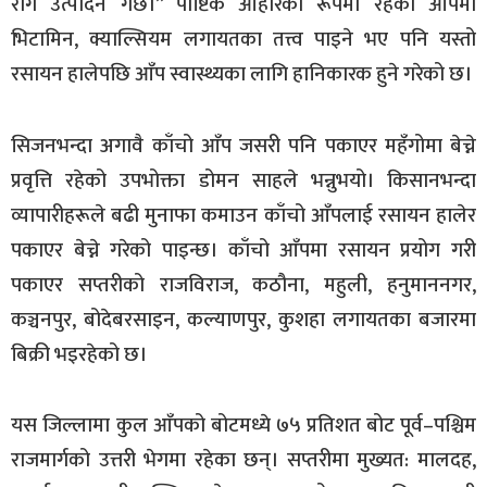
रोग उत्पादन गर्छ।” पौष्टिक आहारका रूपमा रहेको आँपमा
भिटामिन, क्याल्सियम लगायतका तत्त्व पाइने भए पनि यस्तो
रसायन हालेपछि आँप स्वास्थ्यका लागि हानिकारक हुने गरेको छ।
सिजनभन्दा अगावै काँचो आँप जसरी पनि पकाएर महँगोमा बेच्ने
प्रवृत्ति रहेको उपभोक्ता डोमन साहले भन्नुभयो। किसानभन्दा
व्यापारीहरूले बढी मुनाफा कमाउन काँचो आँपलाई रसायन हालेर
पकाएर बेच्ने गरेको पाइन्छ। काँचो आँपमा रसायन प्रयोग गरी
पकाएर सप्तरीको राजविराज, कठौना, महुली, हनुमाननगर,
कञ्चनपुर, बोदेबरसाइन, कल्याणपुर, कुशहा लगायतका बजारमा
बिक्री भइरहेको छ।
यस जिल्लामा कुल आँपको बोटमध्ये ७५ प्रतिशत बोट पूर्व–पश्चिम
राजमार्गको उत्तरी भेगमा रहेका छन्। सप्तरीमा मुख्यत: मालदह,