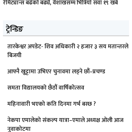
रेमिट्यान्स बढेको बढ्यै, वैशाखसम्म भित्रियो सवा १९ खर्ब
ट्रेन्डिङ
तारकेश्वर अपडेट- शिव अधिकारी २ हजार ३ सय मतान्तरले
बिजयी
आफ्नै खुट्टामा उभिएर चुनावमा लड्ने छौं–प्रचण्ड
समता विद्यालयको छैठौं वार्षिकोत्सव
महिनावारी भएको कति दिनमा गर्भ बस्छ ?
नेकपा एमालेको संकल्प यात्रा–एमाले अध्यक्ष ओली आज
नुवाकोटमा