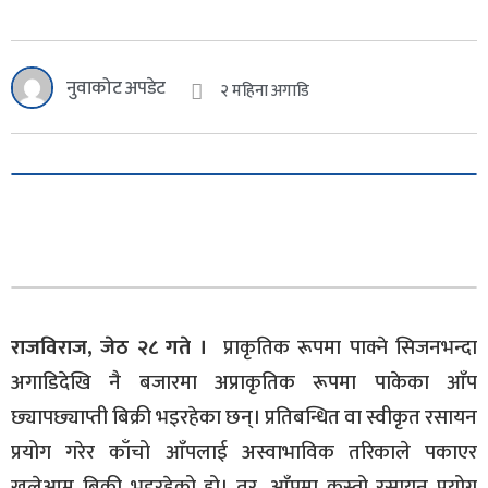
नुवाकोट अपडेट
२ महिना अगाडि
राजविराज, जेठ २८ गते ।
प्राकृतिक रूपमा पाक्ने सिजनभन्दा
अगाडिदेखि नै बजारमा अप्राकृतिक रूपमा पाकेका आँप
छ्यापछ्याप्ती बिक्री भइरहेका छन्। प्रतिबन्धित वा स्वीकृत रसायन
प्रयोग गरेर काँचो आँपलाई अस्वाभाविक तरिकाले पकाएर
खुलेआम बिक्री भइरहेको हो। तर, आँपमा कस्तो रसायन प्रयोग