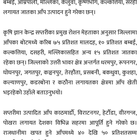
बम्बई, आम्रपाली, मल्लिका, केलुवा, कृष्णभोग, कल्कत्तिया, सरही
लगायत जातका आँप उत्पादन हुने गरेका छन्।
कृषि ज्ञान केन्द्र सप्तरीका प्रमुख रोशन मेहताका अनुसार जिल्लामा
आँपका बोटमध्ये करिब ७५ प्रतिशत मालदह, १० प्रतिशत बम्बई,
कल्कत्तिया, दसहरी, मल्लिकासहित अन्य १५ प्रतिशत जातका
रहेका छन्। जिल्लाको उत्तरी भावर क्षेत्र अन्तर्गत धरमपुर, रूपनगर,
घोघनपुर, जगतपुर, कञ्चनपुर, तेरहौता, प्रसबनी, बकधुवा, कुशहा,
कल्याणपुर, कडरबोना र कठौना लगायतका क्षेत्रमा आँप खेती
भइरहेको उहाँले बताउनुभयो।
सप्तरीमा उत्पादित आँप काठमाडौँ, विराटनगर, हेटौँडा, वीरगन्ज,
पोखरा लगायत देशका विभिन्न सहरमा आपूर्ति हुने गरेको छ।
राजधानीमा खपत हुने आँपमध्ये ४० देखि ५० प्रतिशतसम्म