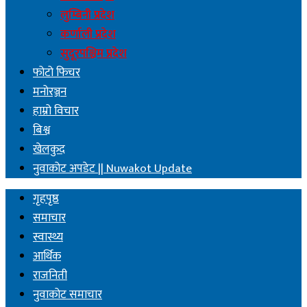
लुम्बिनी प्रदेश
कर्णाली प्रदेश
सुदूरपश्चिम प्रदेश
फोटो फिचर
मनोरञ्जन
हाम्रो विचार
बिश्व
खेलकुद
नुवाकोट अपडेट || Nuwakot Update
गृहपृष्ठ
समाचार
स्वास्थ्य
आर्थिक
राजनिती
नुवाकोट समाचार