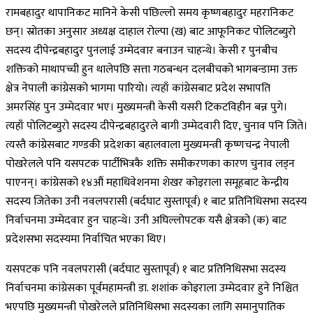
रामबहादुर थापानिकट मानिने केसी पछिल्लो समय कृष्णबहादुर महरानिकट
छन्। स्रोतका अनुसार अध्यक्ष दाहाल रोल्पा (ख) बाट आफूनिकट पोलिटब्युरो
सदस्य दीपेन्द्रबहादुर पुनलाई उम्मेदवार बनाउन चाहन्थे। केसी र पुनबीच
शक्तिको माथापच्ची हुन थालेपछि सत्ता गठबन्धन दलबीचको भागबन्डामा उक्त
क्षेत्र नेपाली कांग्रेसको भागमा पारियो। त्यहाँ कांग्रेसबाट प्रदेश सभापति
अमरसिंह पुन उम्मेदवार भए। मुख्यमन्त्री केसी यसरी टिकटविहीन बन्न पुगे।
त्यहाँ पोलिटब्युरो सदस्य दीपेन्द्रबहादुरले बागी उम्मेदवारी दिए, चुनाव पनि जिते।
त्यस्तै कांग्रेसबाट गण्डकी प्रदेशका बहालवाला मुख्यमन्त्री कृष्णचन्द्र नेपाली
पोखरेलले पनि यसपटक पार्टीभित्रकै शक्ति समीकरणका कारण चुनाव लड्न
पाएनन्। कांग्रेसको १४औं महाधिवेशनमा शेखर कोइराला समूहबाट केन्द्रीय
सदस्य जितेका उनी नवलपरासी (बर्दघाट सुस्तापूर्व) १ बाट प्रतिनिधिसभा सदस्य
निर्वाचनमा उम्मेदवार हुन चाहन्थे। उनी अघिल्लोपटक यसै क्षेत्रको (क) बाट
प्रदेशसभा सदस्यमा निर्वाचित भएका थिए।
यसपटक पनि नवलपरासी (बर्दघाट सुस्तापूर्व) १ बाट प्रतिनिधिसभा सदस्य
निर्वाचनमा कांग्रेसका पूर्वमहामन्त्री डा. शशांक कोइराला उम्मेदवार हुने निश्चित
भएपछि मुख्यमन्त्री पोखरेलले प्रतिनिधिसभा सदस्यका लागि समानुपातिक