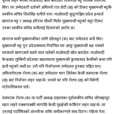
चुनाव लड्न भनेको माओवादी स्रोत बताउँछ। त्यसपछि भट्ट त्यसकै तयारीमा
थिए। तर उम्मेदवारी दर्ताको अघिल्लो रात डोटी (ख) को टिकट मुख्यमन्त्री भट्टकै
स्वकीय सचिव शिवसिंह वलीले पाए। माओवादी सुदूरपश्चिम प्रदेश इन्चार्ज
खगराज भट्ट र अध्यक्ष हरिराम चौधरी मिलेर मुख्यमन्त्री भट्टको सट्टा टिकट
उनका स्वकीय सचिव वलीलाई दिलाएको आरोप छ।
खगराज भावी मुख्यमन्त्रीका लागि डडेलधुरा (क) बाट उम्मेदवार बन्दै थिए।
मुख्यमन्त्री भट्ट पुनः प्रदेशसभामा निर्वाचित भए आफू मुख्यमन्त्री बन्न नसक्ने
भएकाले खगराजले यस्तो चाल चलेको माओवादी स्रोत बताउँछ। माओवादी
केन्द्रबाट लुम्बिनी प्रदेशका बहालवाला मुख्यमन्त्री कुलप्रसाद केसीको कथा पनि
झन्डै भट्टको जस्तै छ। उनी पनि निर्वाचनमा उम्मेदवार हुनबाट वञ्चित छन्।
अघिल्लोपटक रोल्पा (क) बाट उम्मेदवार भएर जितेका केसी यसपटक रोल्पा
(ख) बाट निर्वाचन लड्न चाहन्थे। उनको घर पनि रोल्पा (ख) को त्रिवेणी
गाउँपालिकामा पर्छ।
यसपटक रोल्पा (क) मा पार्टी अध्यक्ष दाहालका पूर्वस्वकीय सचिव जोगबहादुर
महरा लड्ने पक्कापक्की भएपछि केसी गृहक्षेत्रमै फर्किएर लड्न चाहन्थे। तर
उनलाई पार्टीभित्रको आन्तरिक शक्ति समीकरणले साथ दिएन। पहिला नेता