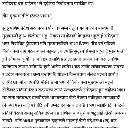
उम्मेदवार बन्न चाहेनन् भने दुईजना निर्वाचनमा पराजित भए।
तीन मुख्यमन्त्रीले टिकट पाएनन्
सुदूरपश्चिम प्रदेश सरकारको पाँच वर्षसम्म नेतृत्व गर्न पाएका भाग्यमानी
मुख्यमन्त्री हुन्– त्रिलोचन भट्ट। नेकपा माओवादी केन्द्रका भट्टलाई उम्मेदवार
भएर निर्वाचित हुँदासम्म पनि मुख्यमन्त्रीको आशा थिएन। पाँच वर्षअघिको
निर्वाचनमा वाम गठबन्धनले बहुमत ल्याएपछि सुदूरपश्चिममा भट्टलाई मुख्यमन्त्री
हुने सौभाग्य जुर्‍यो। उनको क्षमतामाथि प्रश्न उठाइयो। त्यसबाहेक यस अवधिमा
व्यक्तिगत रूपमा उनीमाथि कुनै आरोप लागेन। बरु उनकै सचिवालयका सदस्य
र प्रदेश सरकारका अन्य मन्त्रीमाथि योजना किनबेचमा संलग्न भएको आरोप
लागिरह्यो। पाँच वर्षपछि मंसिर ४ मा भएको निर्वाचनमा मुख्यमन्त्री भट्टले
डोटीबाट प्रतिनिधिसभा सदस्यका लागि प्रत्यक्षततर्फ उम्मेदवार हुन चाहेका थिए।
तर सत्ता गठबन्धन दलबीचको भागबन्डामा डोटी नेकपा एकीकृत समाजवादी
(नेकपा एस) लाई परेपछि उनी उम्मेदवार बन्नबाट वञ्चित भए। माओवादी केन्द्रले
प्रतिनिधिसभा समानुपातिकतर्फको प्रारम्भिक बन्दसूचीमा भट्टलाई दोस्रो नम्बरमा
राख्यो। पछि अध्यक्ष पुष्पकमल दाहालले भट्टलाई डोटी प्रदेशसभा (ख) बाट