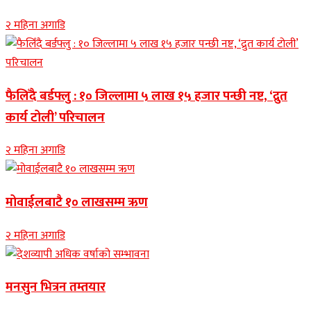
२ महिना अगाडि
फैलिँदै बर्डफ्लु : १० जिल्लामा ५ लाख १५ हजार पन्छी नष्ट, ‘द्रुत
कार्य टोली’ परिचालन
२ महिना अगाडि
मोवाईलबाटै १० लाखसम्म ऋण
२ महिना अगाडि
मनसुन भित्रन तम्तयार