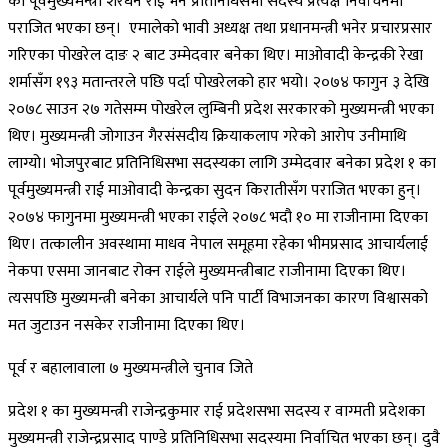
का पूर्वमुख्यमन्त्री शेरधन राई भने प्रतिनिधिसभा सदस्य प्रत्यक्ष निर्वाचनमा
पराजित भएका छन्। एमालेको भावी अध्यक्ष तथा प्रधानमन्त्री भनेर प्रचारप्रसार
गरिएका पोखरेल दाङ २ बाट उम्मेदवार बनेका थिए। माओवादी केन्द्रकी रेखा
शर्मासँग १९३ मतान्तरले पछि पर्दा पोखरेलको हार भयो। २०७४ फागुन ३ देखि
२०७८ साउन २७ गतेसम्म पोखरेल लुम्बिनी प्रदेश सरकारको मुख्यमन्त्री भएका
थिए। मुख्यमन्त्री जोगाउन गैरसंसदीय क्रियाकलाप गरेको आरोप उनीमाथि
लाग्यो। भोजपुरबाट प्रतिनिधिसभा सदस्यका लागि उम्मेदवार बनेका प्रदेश १ का
पूर्वमुख्यमन्त्री राई माओवादी केन्द्रका सुदन किरातीसँग पराजित भएका हुन्।
२०७४ फागुनमा मुख्यमन्त्री भएका राईले २०७८ भदौ १० मा राजीनामा दिएका
थिए। तत्कालीन अवस्थामा माधव नेपाल समूहमा रहेका भीमप्रसाद आचार्यलाई
नेकपा एसमा जानबाट रोक्न राईले मुख्यमन्त्रीबाट राजीनामा दिएका थिए।
त्यसपछि मुख्यमन्त्री बनेका आचार्यले पनि पार्टी विभाजनका कारण विश्वासको
मत जुटाउन नसकेर राजीनामा दिएका थिए।
पूर्व र बहालावाला ७ मुख्यमन्त्रीले चुनाव जिते
प्रदेश १ का मुख्यमन्त्री राजेन्द्रकुमार राई प्रदेशसभा सदस्य र वाग्मती प्रदेशका
मुख्यमन्त्री राजेन्द्रप्रसाद पाण्डे प्रतिनिधिसभा सदस्यमा निर्वाचित भएका छन्। दुवै