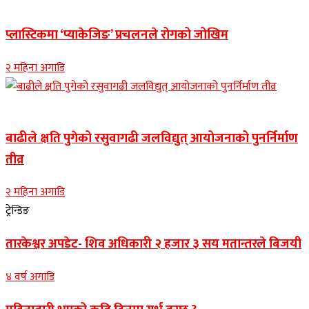
नुवाकोट समाचार
प्लास्टिकमा ‘प्याकेजिङ’ प्रचलनले रोगको जोखिम
२ महिना अगाडि
Banner news
बाढीले क्षति पुगेको रसुवागढी जलविद्युत् आयोजनाको पुनर्निर्माण
तीव्र
२ महिना अगाडि
ट्रेन्डिङ
तारकेश्वर अपडेट- शिव अधिकारी २ हजार ३ सय मतान्तरले बिजयी
४ वर्ष अगाडि