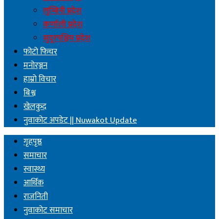
लुम्बिनी प्रदेश
कर्णाली प्रदेश
सुदूरपश्चिम प्रदेश
फोटो फिचर
मनोरञ्जन
हाम्रो विचार
बिश्व
खेलकुद
नुवाकोट अपडेट || Nuwakot Update
गृहपृष्ठ
समाचार
स्वास्थ्य
आर्थिक
राजनिती
नुवाकोट समाचार