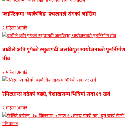
प्लास्टिकमा ‘प्याकेजिङ’ प्रचलनले रोगको जोखिम
२ महिना अगाडि
बाढीले क्षति पुगेको रसुवागढी जलविद्युत् आयोजनाको पुनर्निर्माण
तीव्र
२ महिना अगाडि
रेमिट्यान्स बढेको बढ्यै, वैशाखसम्म भित्रियो सवा १९ खर्ब
२ महिना अगाडि