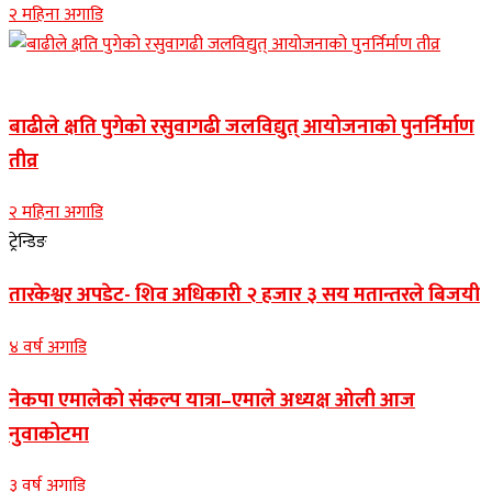
२ महिना अगाडि
Banner news
बाढीले क्षति पुगेको रसुवागढी जलविद्युत् आयोजनाको पुनर्निर्माण
तीव्र
२ महिना अगाडि
ट्रेन्डिङ
तारकेश्वर अपडेट- शिव अधिकारी २ हजार ३ सय मतान्तरले बिजयी
४ वर्ष अगाडि
नेकपा एमालेको संकल्प यात्रा–एमाले अध्यक्ष ओली आज
नुवाकोटमा
३ वर्ष अगाडि