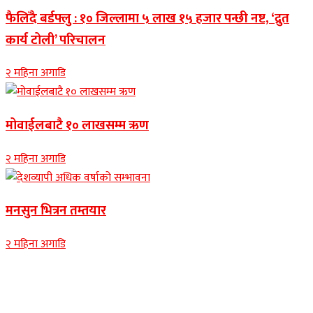
फैलिँदै बर्डफ्लु : १० जिल्लामा ५ लाख १५ हजार पन्छी नष्ट, ‘द्रुत
कार्य टोली’ परिचालन
२ महिना अगाडि
मोवाईलबाटै १० लाखसम्म ऋण
२ महिना अगाडि
मनसुन भित्रन तम्तयार
२ महिना अगाडि