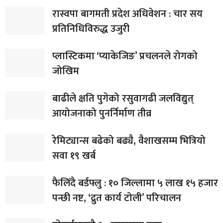
रास्वपा बागमती प्रदेश अधिवेशन : चार सय
प्रतिनिधिविरुद्ध उजुरी
प्लास्टिकमा ‘प्याकेजिङ’ प्रचलनले रोगको
जोखिम
बाढीले क्षति पुगेको रसुवागढी जलविद्युत्
आयोजनाको पुनर्निर्माण तीव्र
रेमिट्यान्स बढेको बढ्यै, वैशाखसम्म भित्रियो
सवा १९ खर्ब
फैलिँदै बर्डफ्लु : १० जिल्लामा ५ लाख १५ हजार
पन्छी नष्ट, ‘द्रुत कार्य टोली’ परिचालन