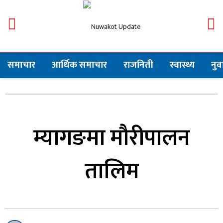
समाचार
आर्थिक समाचार
राजनिती
स्वास्थ्य
नु
म्यागङमा मौरीपालन
तालिम