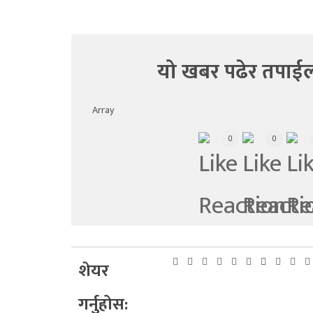
यो खबर पढेर तपाईल
Array
0
0
शेयर
गर्नुहोस: