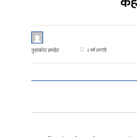
केह
नुवाकोट अपडेट
२ वर्ष अगाडि