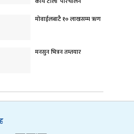
कार्य टोली’ परिचालन
मोवाईलबाटै १० लाखसम्म ऋण
मनसुन भित्रन तम्तयार
ुह