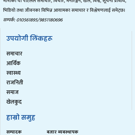
भाषाको यो पोर्टलले समाचार, विचार, मनोरञ्जन, खेल, विश्व, सूचना प्रविधि,
भिडियो तथा जीवनका विभिन्न आयामका समाचार र विश्लेषणलाई समेट्छ।
सम्पर्क: 010561895/9851180696
उपयोगी लिंकहरू
समाचार
आर्थिक
स्वास्थ्य
राजनिती
समाज
खेलकुद
हाम्रो समुह
सम्पादक
बजार ब्यबस्थापक