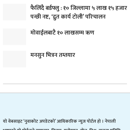
फैलिँदै बर्डफ्लु : १० जिल्लामा ५ लाख १५ हजार
पन्छी नष्ट, ‘द्रुत कार्य टोली’ परिचालन
मोवाईलबाटै १० लाखसम्म ऋण
मनसुन भित्रन तम्तयार
यो वेबसाइट ‘नुवाकोट अपडेटको’ आधिकारिक न्युज पोर्टल हो । नेपाली