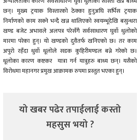
अन्योलताका कारण सर्वसाधारण घुवाँ धुलोको सास्ती खेप्न बाध्य
छन्। मुख्य ट्रयाक विस्तारको ठेक्का हुनुअघि सर्भिस ट्रयाक
निर्माणको काम सक्ने भन्दै खन्न थालिएको स्वयम्भूदेखि बसुन्धरा
खण्ड बजेट अभावले अलपत्र परेसँगै सर्वसाधारण घुवाँ धुलोको
मारमा परेका हुन्। यो खण्डको दुवैतर्फ खनिएको छ। तर काम
अपुरो रहँदा धुवाँ धूलोले सडक कुहिरीमण्डल बन्ने गरेकाे छ।
धूलोका कारण कष्टकर यात्रा गर्न यात्रुहरु बाध्य छन्। यसैको
विरोधमा महानगर प्रमुख आक्रामक रुपमा प्रस्तुत भएका हुन्।
यो खबर पढेर तपाईलाई कस्तो
महसुस भयो ?