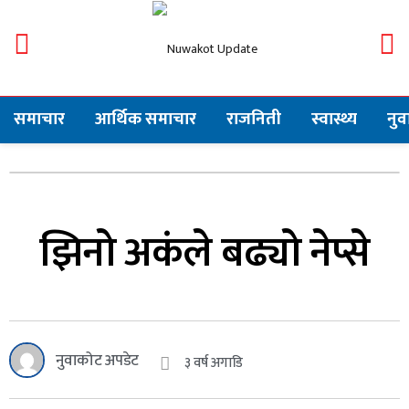
समाचार
आर्थिक समाचार
राजनिती
स्वास्थ्य
नु
झिनो अकंले बढ्यो नेप्से
नुवाकोट अपडेट
३ वर्ष अगाडि