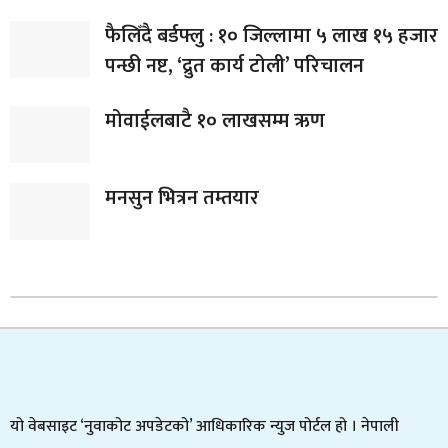
फैलिँदै बर्डफ्लु : १० जिल्लामा ५ लाख १५ हजार
पन्छी नष्ट, ‘द्रुत कार्य टोली’ परिचालन
मोवाईलबाटै १० लाखसम्म ऋण
मनसुन भित्रन तम्तयार
यो वेबसाइट ‘नुवाकोट अपडेटको’ आधिकारिक न्युज पोर्टल हो । नेपाली