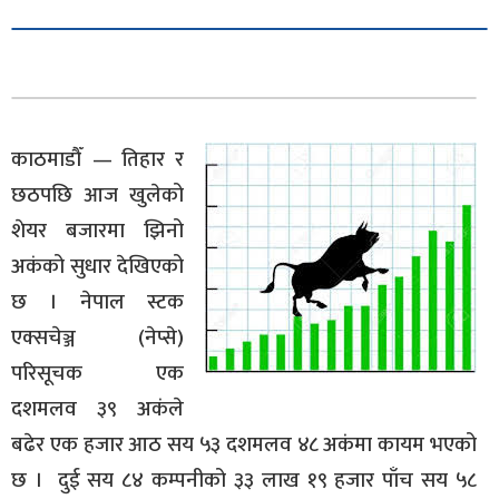
काठमाडौँ — तिहार र
छठपछि आज खुलेको
शेयर बजारमा झिनो
अकंको सुधार देखिएको
छ । नेपाल स्टक
एक्सचेञ्ज (नेप्से)
परिसूचक एक
दशमलव ३९ अकंले
बढेर एक हजार आठ सय ५३ दशमलव ४८ अकंमा कायम भएको
छ । दुई सय ८४ कम्पनीको ३३ लाख १९ हजार पाँच सय ५८