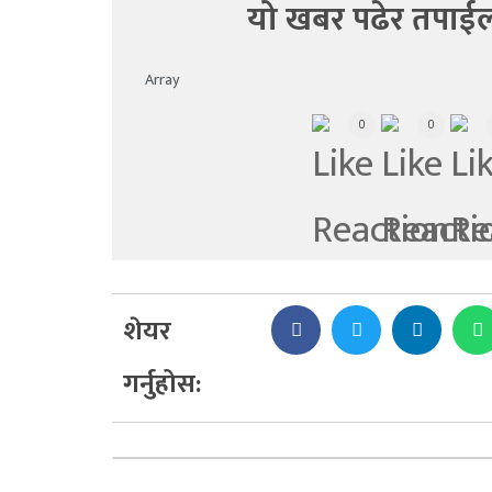
यो खबर पढेर तपाईल
Array
0
0
शेयर
गर्नुहोस: