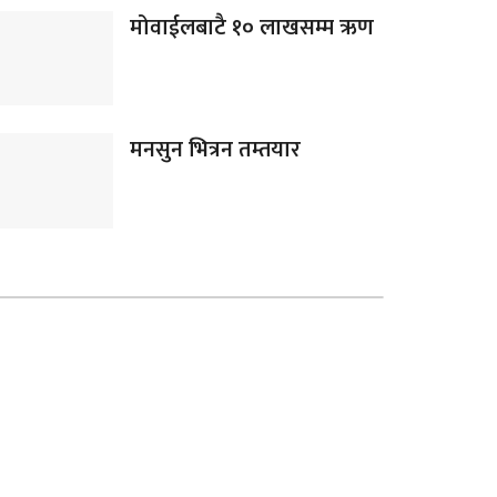
मोवाईलबाटै १० लाखसम्म ऋण
मनसुन भित्रन तम्तयार