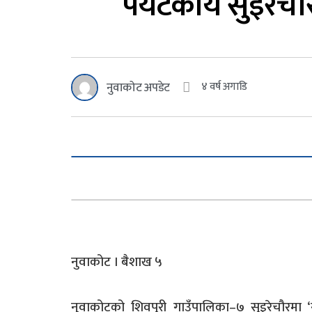
पर्यटकीय सुईरेचौ
नुवाकोट अपडेट
४ वर्ष अगाडि
नुवाकोट । बैशाख ५
नुवाकोटको शिवपुरी गाउँपालिका–७ सुइरेचौरमा ‘ग