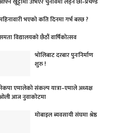
आफ्नै खुट्टामा उभिएर चुनावमा लड्ने छौं–प्रचण्ड
महिनावारी भएको कति दिनमा गर्भ बस्छ ?
समता विद्यालयको छैठौं वार्षिकोत्सव
भोलिबाट दरबार पुनःनिर्माण
शुरु !
नेकपा एमालेको संकल्प यात्रा–एमाले अध्यक्ष
ओली आज नुवाकोटमा
मोबाइल ब्यवसायी संघमा श्रेष्ठ