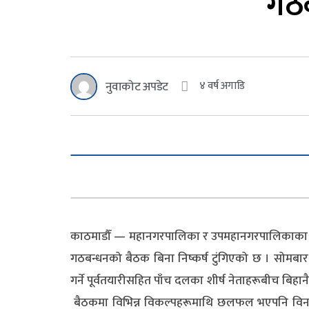
गठब
नुवाकोट अपडेट
४ वर्ष अगाडि
काठमाडौँ — महानगरपालिका र उपमहानगरपालिकाका प्र
गठबन्धनको बैठक बिना निष्कर्ष टुंगिएको छ । सोमब
गर्ने पूर्वतयारीसहित पाँच दलका शीर्ष नेताहरूबीच बि
बैठकमा विभिन्न विकल्पहरूमाथि छलफल भएपनि विना निष