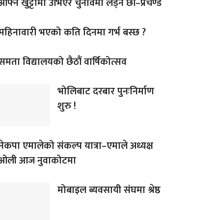
आफ्नै खुट्टामा उभिएर चुनावमा लड्ने छौं–प्रचण्ड
महिनावारी भएको कति दिनमा गर्भ बस्छ ?
समता विद्यालयको छैठौं वार्षिकोत्सव
भोलिबाट दरबार पुनःनिर्माण
शुरु !
नेकपा एमालेको संकल्प यात्रा–एमाले अध्यक्ष
ओली आज नुवाकोटमा
मोबाइल ब्यवसायी संघमा श्रेष्ठ