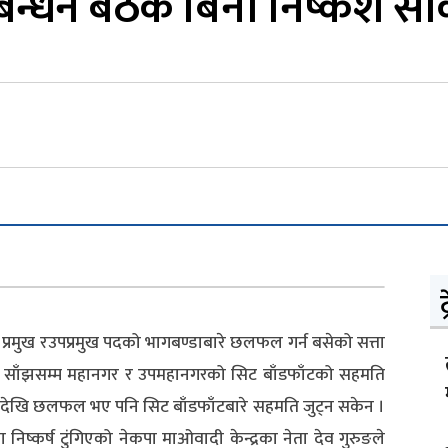
न्धन बैठक बिना निष्कर्श स
ट
मुख रउपप्रमुख पदको भागबण्डाबारे छलफल गर्न बसेको सत्ता
ार साँझसम्म महानगर र उपमहानगरको सिट बाँडफाँटको सहमति
हानैदेखि छलफल भए पनि सिट बाँडफाँटबारे सहमति जुट्न सकेन ।
्कर्ष टुंगिएको नेकपा माओवादी केन्द्रका नेता देव गुरुङले