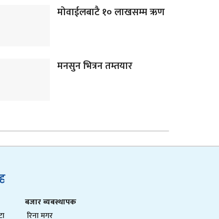
मोवाईलबाटै १० लाखसम्म ऋण
मनसुन भित्रन तम्तयार
ुह
बजार ब्यबस्थापक
टा
रिना मगर