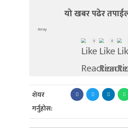
यो खबर पढेर तपाईल
Array
0
0
शेयर
गर्नुहोस: