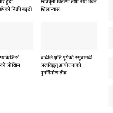
र हुँदा
छात्रवृत्ती वितरण तथा नयाँ भवन
पको बिक्री बढ्दो
शिलान्यास
‘प्याकेजिङ’
बाढीले क्षति पुगेको रसुवागढी
ोगको जोखिम
जलविद्युत् आयोजनाको
पुनर्निर्माण तीव्र