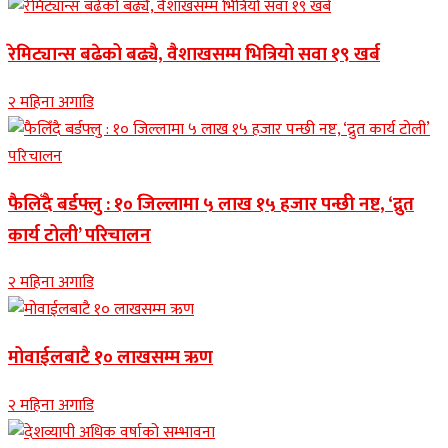
रेमिट्यान्स बढेको बढ्यै, वैशाखसम्म भित्रियो सवा १९ खर्ब
२ महिना अगाडि
फैलिँदै बर्डफ्लु : १० जिल्लामा ५ लाख १५ हजार पन्छी नष्ट, ‘द्रुत
कार्य टोली’ परिचालन
२ महिना अगाडि
मोवाईलबाटै १० लाखसम्म ऋण
२ महिना अगाडि