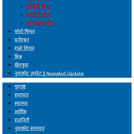
लुम्बिनी प्रदेश
कर्णाली प्रदेश
सुदूरपश्चिम प्रदेश
फोटो फिचर
मनोरञ्जन
हाम्रो विचार
बिश्व
खेलकुद
नुवाकोट अपडेट || Nuwakot Update
गृहपृष्ठ
समाचार
स्वास्थ्य
आर्थिक
राजनिती
नुवाकोट समाचार