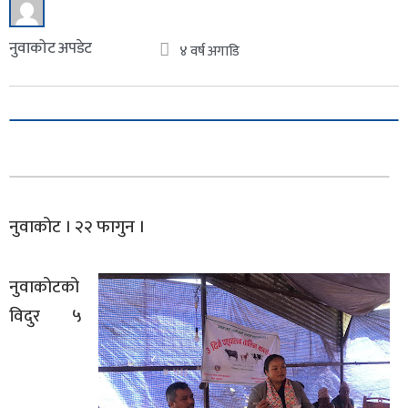
नुवाकोट अपडेट
४ वर्ष अगाडि
नुवाकोट । २२ फागुन ।
नुवाकोटको
विदुर ५