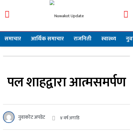
समाचार
आर्थिक समाचार
राजनिती
स्वास्थ्य
नु
पल शाहद्वारा आत्मसमर्पण
नुवाकोट अपडेट
४ वर्ष अगाडि