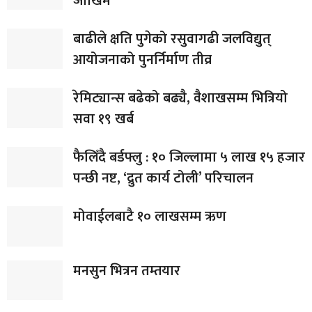
जोखिम
बाढीले क्षति पुगेको रसुवागढी जलविद्युत्
आयोजनाको पुनर्निर्माण तीव्र
रेमिट्यान्स बढेको बढ्यै, वैशाखसम्म भित्रियो
सवा १९ खर्ब
फैलिँदै बर्डफ्लु : १० जिल्लामा ५ लाख १५ हजार
पन्छी नष्ट, ‘द्रुत कार्य टोली’ परिचालन
मोवाईलबाटै १० लाखसम्म ऋण
मनसुन भित्रन तम्तयार