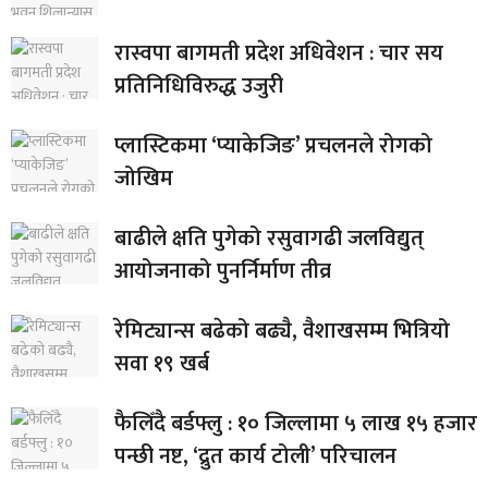
रास्वपा बागमती प्रदेश अधिवेशन : चार सय
प्रतिनिधिविरुद्ध उजुरी
प्लास्टिकमा ‘प्याकेजिङ’ प्रचलनले रोगको
जोखिम
बाढीले क्षति पुगेको रसुवागढी जलविद्युत्
आयोजनाको पुनर्निर्माण तीव्र
रेमिट्यान्स बढेको बढ्यै, वैशाखसम्म भित्रियो
सवा १९ खर्ब
फैलिँदै बर्डफ्लु : १० जिल्लामा ५ लाख १५ हजार
पन्छी नष्ट, ‘द्रुत कार्य टोली’ परिचालन