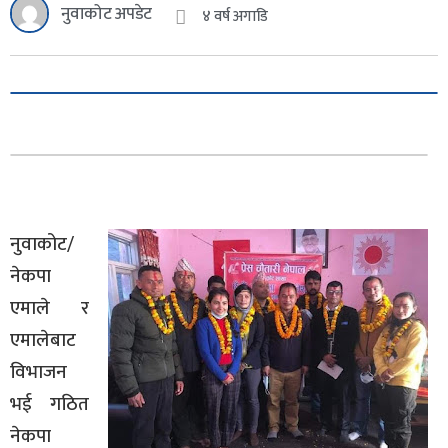
नुवाकोट अपडेट
४ वर्ष अगाडि
नुवाकोट/
नेकपा
एमाले र
एमालेबाट
विभाजन
भई गठित
नेकपा