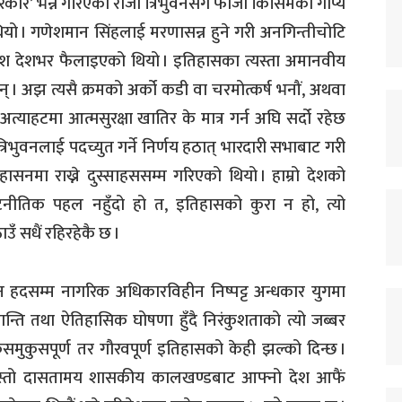
 सरकार’ भन्ने गरिएका राजा त्रिभुवनसँग फौजी किसिमको गोप्य
ियो । गणेशमान सिंहलाई मरणासन्न हुने गरी अनगिन्तीचोटि
ेश देशभर फैलाइएको थियो । इतिहासका त्यस्ता अमानवीय
न् । अझ त्यसै क्रमको अर्को कडी वा चरमोत्कर्ष भनौं, अथवा
ाहटमा आत्मसुरक्षा खातिर के मात्र गर्न अघि सर्दो रहेछ
्रिभुवनलाई पदच्युत गर्ने निर्णय हठात् भारदारी सभाबाट गरी
ासनमा राख्ने दुस्साहससम्म गरिएको थियो । हाम्रो देशको
 कूटनीतिक पहल नहुँदो हो त, इतिहासको कुरा न हो, त्यो
उँ सधैं रहिरहेकै छ ।
ुन हदसम्म नागरिक अधिकारविहीन निष्पट्ट अन्धकार युगमा
ान्ति तथा ऐतिहासिक घोषणा हुँदै निरंकुशताको त्यो जब्बर
समुकुसपूर्ण तर गौरवपूर्ण इतिहासको केही झल्को दिन्छ ।
्यस्तो दासतामय शासकीय कालखण्डबाट आफ्नो देश आफैं