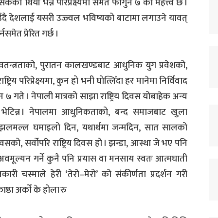
का थियौं भन्ने परिप्रेक्ष्यमा समेत फागुन ७ को महत्त्व छ ।
उँदै देशलाई यसरी उज्ज्वल भविष्यको बाटामा लगाउने यावत्
ेत प्रेरित गर्छ ।
्वतन्त्रताको, पुरातन कालखण्डबाट आधुनिक युग प्रवेशको,
ट्रिय परिप्रेक्ष्यमा, कुन हो भनी घोत्लिँदा हर मानेमा निर्विवाद
७ गते । नेपाली मात्रको साझा राष्ट्रिय दिवस योबाहेक अन्य
र भेटिन्न । नेपालमा आधुनिकताको, बन्द समाजबाट खुला
ो झलमल्ल घमाइलो दिन, यथार्थमा जन्मदिन, सात सालको
वसको, सर्वोपरि राष्ट्रिय दिवस हो । झन्डा, आस्था जे भए पनि
मूल्यन गर्ने कुनै पनि प्रयास वा मनसाय स्वतः आत्मघाती
री चस्माले हेरी ‘तेरो–मेरो’ को संकीर्णता प्रदर्शन गरी
्ठा अर्को के होला रु