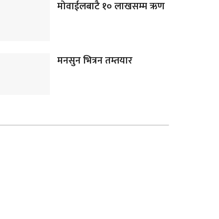
मोवाईलबाटै १० लाखसम्म ऋण
मनसुन भित्रन तम्तयार