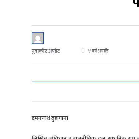
फ
नुवाकोट अपडेट
४ वर्ष अगाडि
दमननाथ ढुङगाना
लिखित संविधान र राजनीतिक दल आधुनिक युग तथा र