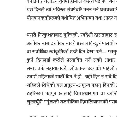
बनाउने र चलाउने युगमा हामीले कसरी पदार्पण गर्न सके
यस दिनले त्यो अविरल संघर्षबारे मनन गर्न घचघच्या
योगदानकर्ताहरूको यथोचित अभिनन्दन तथा आदर गर्नसम
यसरी निरंकुशताबाट मुक्तिको, स्वदेशी दासताबाट स
अलोकतन्त्रबाट लोकतन्त्रको प्रस्थानविन्दु, नेपालको राष्
वा सर्वाधिक स्वीकृतिको एउटै दिन देखा पर्छ— फागुन 
कुनै दिनलाई कसैले प्रस्तावित गर्न सक्ने आधा
समाजतर्फ महायात्राको, लोकतन्त्र उदयको पहिल
एघारौं महिनाको सातौं दिन नै हो । यही दिन नै सबै दि
सहिदले सिँचेको यस अतुल्य–अमूल्य महान् दिनको अव
ठहरिन्छ । फागुन ७ लाई विचारधारागत वा क्रान्तिका
लुछाचुँडी गर्नुजस्तो राजनीतिक दिवालियापनको पराकाष