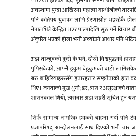
चरित्रको झल्को दिँदै भूमिगत रूपमा बीपी कोइराला
अवस्थामा पुग्दा आखिरमा महात्मा गान्धीजीको तारपछि
पनि कतिपय युवाका लागि प्रेरणास्रोत भइरहेकै होलान्
नेपालभित्रै केन्द्रित भएर पाल्पादेखि सुरु गर्ने वि
अंकुरित भएको होला भनी अर्थ्याउने आधार पनि भेटिन्
अझ ताज्जुबको कुरो के भने, दोस्रो विश्वयुद्धको हारा
पुगिसकेको, आफ्नै हुकुम बेहुकुमको बाटो लागिसक
बरु बाहिरियाहरूसँग हतारहतार सम्झौताको हात बढ
थिए । जनताको मुख थुनी; डर, त्रास र असुरक्षाको वा
शासनकाल थियो, त्यसबारे अझ राम्ररी सूचित हुन यसभ
सिर्फ सामान्य नागरिक हकको चाहना गर्दा पनि टं
प्रजापरिषद् आन्दोलनलाई साथ दिएको भनी चार जना स