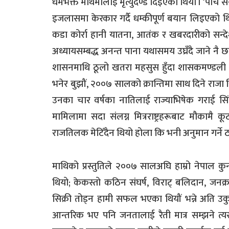
धर्मभक्त माथेमालाई मृत्युदण्ड दिइएको थियो । ‘पाँच
इजलासमा केरकार गर्दै धम्कीपूर्ण बयान लिइएको थ
कडा कोर्रा हानी यातना, आतंक र खबरदारीको सन्द
अध्यायसम्बद्ध अनन्त पाना यथासमय उघ्रँदै जाने नै छ
शासनमाथि ठूलो खतरा महसुस हुँदा शासकमण्डली अत्य
भनेर बुझौं, २००७ सालको क्रान्तिमा साथ दिने राजा त
उनका चार वर्षका नातिलाई राज्याभिषेक गराई सिंह
मामिलामा सदा संलग्न मित्रराष्ट्रहरूबाट मौकामै
राजतिलक मेटिँदैन थियो होला कि भनी अनुमान गर्ने ठा
माथिको प्रस्तुतिले २००७ सालअघि हाम्रो नेपाल क
थियो; केकस्तो कठिन संघर्ष, विराट् बलिदान, जनक्र
सिक्री तोड्न हामी सफल भएका थियौं भन्ने अति उकु
आन्तरिक भए पनि जनतालाई रैती मात्र सम्झने त