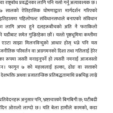
ाष्ट्रबोध प्रवर्द्धनका लागि पनि यसो गर्नु अत्यावश्यक छ ।
 सालको ऐतिहासिक घोषणाद्वारा मार्गदर्शन गरिएको
्रको इतिहासमा पहिलोपल्ट संविधानसभाले बनाएको संविधान
्त्रका लागि अपच हुने दलहरूबीचको अति नै फराकिलो
 घडीबाट समेत गुज्रिरहेका छौं । यस्तो पृष्ठभूमिमा कम्तीमा
उटा साझा मिलनविन्दुको आधार होस् भन्ने पनि यस
नीतिक परिवर्तन वा अग्रगमनको दिशा तथा गतिलाई हेरेर
सका रूपमा जसरी मनाइनुपर्ने हो त्यसरी नमनाई आजजस्तो
इन । फागुन ७ को महत्त्वलाई हल्का, ढोङ वा सत्ताको
शभक्ति अथवा प्रजातान्त्रिक प्रतिबद्धतामाथि प्रश्नचिह्न लाग्ने
्धित प्रतिवेदनहरू अनुसार पनि, भ्रष्टाचारको बिगबिगी छ; घटीबढी
प्रतिदिन ओरालो लाग्दो छ । यति बेला हामीले कामको, कडा