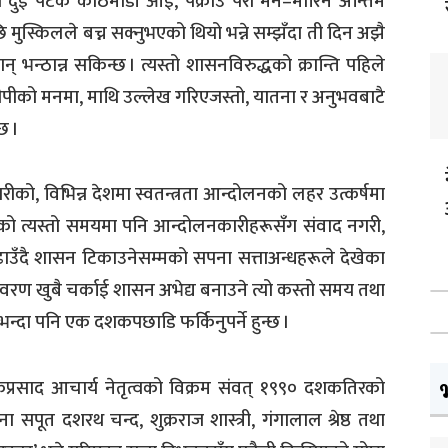
 दुई पटक काठमाडौं आई, पक्राउ परी मर्ने–मारिने अन्तिम
 मुस्किलले बच्न सक्नुभएको थियो भन्ने सम्झँदा ती दिन अझै
 भन्ठान्न सकिन्छ । त्यस्तो शासनविरुद्धको क्रान्ति पहिले
चार बीपीको मनमा, माथि उल्लेख गरिएजस्तो, यातना र अनुभवबाटै
छ ।
हारीको, विभिन्न देशमा स्वतन्त्रता आन्दोलनको लहर उत्कर्षमा
ेको त्यस्तो समयमा पनि आन्दोलनकारीहरूसँग संवाद नगरी,
ाउँदै शासन टिकाउनेसम्मको सपना सत्ताअन्धहरूले देखेका
तावरण खुबै चर्काई शासन अभेद्य बनाउने त्यो कस्तो समय तथा
न्दा पनि एक दशकपछाडि फर्किनुपर्ने हुन्छ ।
कप्रसाद आचार्य नेतृत्वको विक्रम संवत् १९९० दशकतिरको
पूत दशरथ चन्द, शुक्रराज शास्त्री, गंगालाल श्रेष्ठ तथा