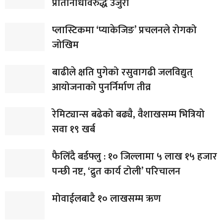
प्रतिनिधिविरुद्ध उजुरी
प्लास्टिकमा ‘प्याकेजिङ’ प्रचलनले रोगको
जोखिम
बाढीले क्षति पुगेको रसुवागढी जलविद्युत्
आयोजनाको पुनर्निर्माण तीव्र
रेमिट्यान्स बढेको बढ्यै, वैशाखसम्म भित्रियो
सवा १९ खर्ब
फैलिँदै बर्डफ्लु : १० जिल्लामा ५ लाख १५ हजार
पन्छी नष्ट, ‘द्रुत कार्य टोली’ परिचालन
मोवाईलबाटै १० लाखसम्म ऋण