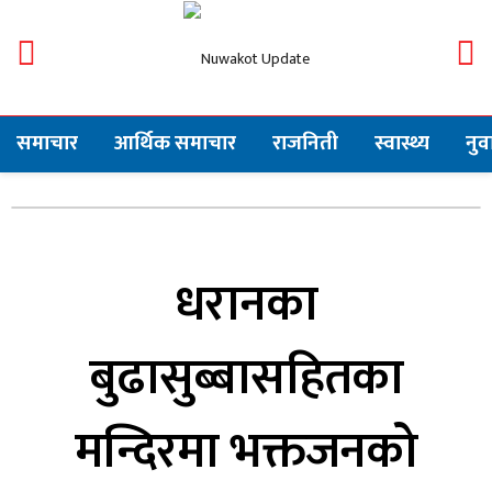
समाचार
आर्थिक समाचार
राजनिती
स्वास्थ्य
नु
धरानका
बुढासुब्बासहितका
मन्दिरमा भक्तजनको