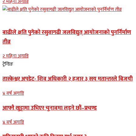
२ महिना अगाडि
Banner news
बाढीले क्षति पुगेको रसुवागढी जलविद्युत् आयोजनाको पुनर्निर्माण
तीव्र
२ महिना अगाडि
ट्रेन्डिङ
तारकेश्वर अपडेट- शिव अधिकारी २ हजार ३ सय मतान्तरले बिजयी
४ वर्ष अगाडि
आफ्नै खुट्टामा उभिएर चुनावमा लड्ने छौं–प्रचण्ड
४ वर्ष अगाडि