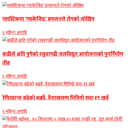
प्लास्टिकमा ‘प्याकेजिङ’ प्रचलनले रोगको जोखिम
२ महिना अगाडि
बाढीले क्षति पुगेको रसुवागढी जलविद्युत् आयोजनाको पुनर्निर्माण
तीव्र
२ महिना अगाडि
रेमिट्यान्स बढेको बढ्यै, वैशाखसम्म भित्रियो सवा १९ खर्ब
२ महिना अगाडि