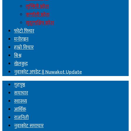
लुम्बिनी प्रदेश
कर्णाली प्रदेश
सुदूरपश्चिम प्रदेश
फोटो फिचर
मनोरञ्जन
हाम्रो विचार
बिश्व
खेलकुद
नुवाकोट अपडेट || Nuwakot Update
गृहपृष्ठ
समाचार
स्वास्थ्य
आर्थिक
राजनिती
नुवाकोट समाचार