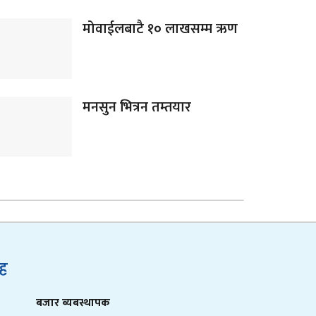
मोवाईलबाटै १० लाखसम्म ऋण
मनसुन भित्रन तम्तयार
ुह
बजार ब्यबस्थापक