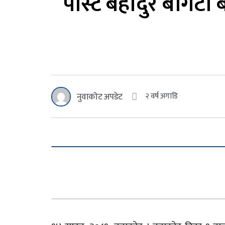
पोस्ट बहादुर बोगटी 
नुवाकोट अपडेट
२ वर्ष अगाडि