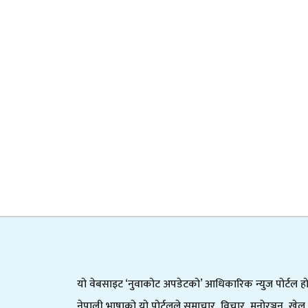
यो वेबसाइट ‘नुवाकोट अपडेटको’ आधिकारिक न्युज पोर्टल हो
नेपाली भाषाको यो पोर्टलले समाचार, विचार, मनोरञ्जन, खेल,