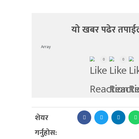
यो खबर पढेर तपाई
Array
0
0
शेयर
गर्नुहोस: