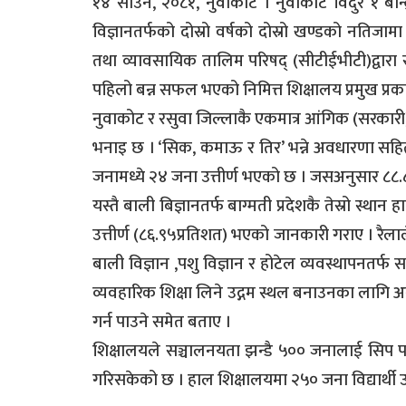
१४ साउन, २०८१, नुवाकोट । नुवाकोट विदुर १ बान्द्
विज्ञानतर्फको दोस्रो वर्षको दोस्रो खण्डको नतिजा
तथा व्यावसायिक तालिम परिषद् (सीटीईभीटी)द्वारा स
पहिलो बन्न सफल भएको निमित्त शिक्षालय प्रमुख प्रक
नुवाकोट र रसुवा जिल्लाकै एकमात्र आंगिक (सरकार
भनाइ छ । ‘सिक, कमाऊ र तिर’ भन्ने अवधारणा सहित 
जनामध्ये २४ जना उत्तीर्ण भएको छ । जसअनुसार ८८.८९
यस्तै बाली बिज्ञानतर्फ बाग्मती प्रदेशकै तेस्रो 
उत्तीर्ण (८६.९५प्रतिशत) भएको जानकारी गराए । रैला
बाली विज्ञान ,पशु विज्ञान र होटेल व्यवस्थापनतर्फ 
व्यवहारिक शिक्षा लिने उद्गम स्थल बनाउनका लागि अनु
गर्न पाउने समेत बताए ।
शिक्षालयले सञ्चालनयता झन्डै ५०० जनालाई सिप प
गरिसकेको छ । हाल शिक्षालयमा २५० जना विद्यार्थी उत्