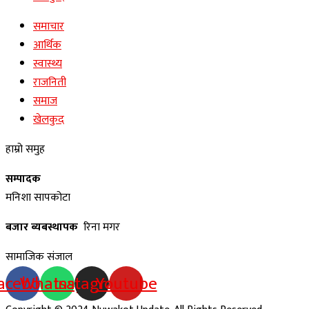
समाचार
आर्थिक
स्वास्थ्य
राजनिती
समाज
खेलकुद
हाम्रो समुह
सम्पादक
मनिशा सापकोटा
बजार ब्यबस्थापक
रिना मगर
सामाजिक संजाल
acebook
Whatsapp
Instagram
Youtube