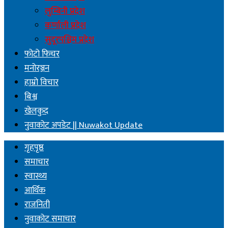
लुम्बिनी प्रदेश
कर्णाली प्रदेश
सुदूरपश्चिम प्रदेश
फोटो फिचर
मनोरञ्जन
हाम्रो विचार
बिश्व
खेलकुद
नुवाकोट अपडेट || Nuwakot Update
गृहपृष्ठ
समाचार
स्वास्थ्य
आर्थिक
राजनिती
नुवाकोट समाचार