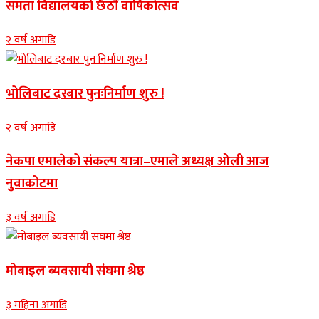
समता विद्यालयको छैठौं वार्षिकोत्सव
२ वर्ष अगाडि
भोलिबाट दरबार पुनःनिर्माण शुरु !
२ वर्ष अगाडि
नेकपा एमालेको संकल्प यात्रा–एमाले अध्यक्ष ओली आज
नुवाकोटमा
३ वर्ष अगाडि
मोबाइल ब्यवसायी संघमा श्रेष्ठ
३ महिना अगाडि