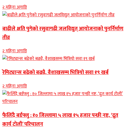
२ महिना अगाडि
बाढीले क्षति पुगेको रसुवागढी जलविद्युत् आयोजनाको पुनर्निर्माण
तीव्र
२ महिना अगाडि
रेमिट्यान्स बढेको बढ्यै, वैशाखसम्म भित्रियो सवा १९ खर्ब
२ महिना अगाडि
फैलिँदै बर्डफ्लु : १० जिल्लामा ५ लाख १५ हजार पन्छी नष्ट, ‘द्रुत
कार्य टोली’ परिचालन