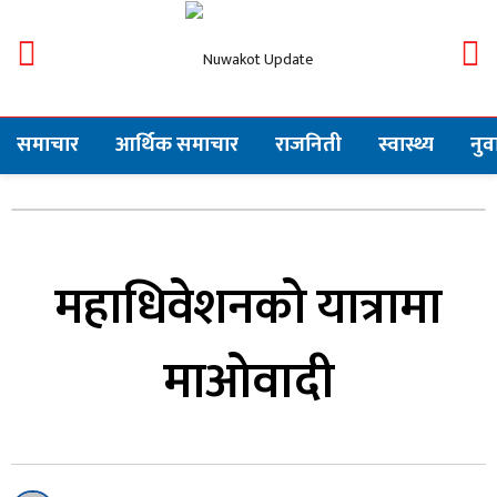
समाचार
आर्थिक समाचार
राजनिती
स्वास्थ्य
नु
महाधिवेशनको यात्रामा
माओवादी