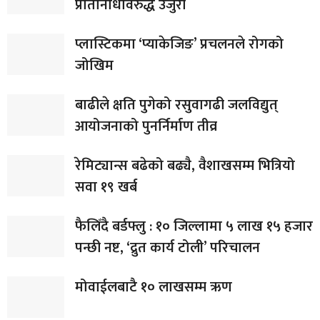
प्रतिनिधिविरुद्ध उजुरी
प्लास्टिकमा ‘प्याकेजिङ’ प्रचलनले रोगको
जोखिम
बाढीले क्षति पुगेको रसुवागढी जलविद्युत्
आयोजनाको पुनर्निर्माण तीव्र
रेमिट्यान्स बढेको बढ्यै, वैशाखसम्म भित्रियो
सवा १९ खर्ब
फैलिँदै बर्डफ्लु : १० जिल्लामा ५ लाख १५ हजार
पन्छी नष्ट, ‘द्रुत कार्य टोली’ परिचालन
मोवाईलबाटै १० लाखसम्म ऋण