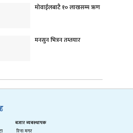
मोवाईलबाटै १० लाखसम्म ऋण
मनसुन भित्रन तम्तयार
ुह
बजार ब्यबस्थापक
टा
रिना मगर