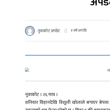
अपडे
नुवाकोट अपडेट
१ वर्ष अगाडि
नुवाकोट । २६ माघ ।
शनिवार विहानदेखि त्रिशूली खोलाले बगाएर बेपत्