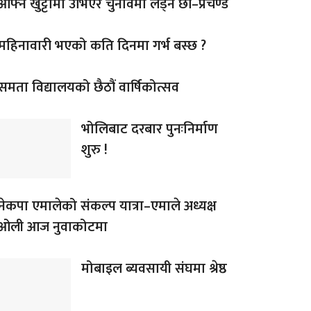
आफ्नै खुट्टामा उभिएर चुनावमा लड्ने छौं–प्रचण्ड
महिनावारी भएको कति दिनमा गर्भ बस्छ ?
समता विद्यालयको छैठौं वार्षिकोत्सव
भोलिबाट दरबार पुनःनिर्माण
शुरु !
नेकपा एमालेको संकल्प यात्रा–एमाले अध्यक्ष
ओली आज नुवाकोटमा
मोबाइल ब्यवसायी संघमा श्रेष्ठ