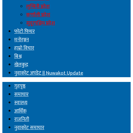
लुम्बिनी प्रदेश
कर्णाली प्रदेश
सुदूरपश्चिम प्रदेश
फोटो फिचर
मनोरञ्जन
हाम्रो विचार
बिश्व
खेलकुद
नुवाकोट अपडेट || Nuwakot Update
गृहपृष्ठ
समाचार
स्वास्थ्य
आर्थिक
राजनिती
नुवाकोट समाचार