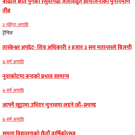
बाढीले क्षति पुगेको रसुवागढी जलविद्युत् आयोजनाको पुनर्निर्माण
तीव्र
२ महिना अगाडि
ट्रेन्डिङ
तारकेश्वर अपडेट- शिव अधिकारी २ हजार ३ सय मतान्तरले बिजयी
४ वर्ष अगाडि
नुवाकोटमा बन्दको प्रभाव सामान्य
४ वर्ष अगाडि
आफ्नै खुट्टामा उभिएर चुनावमा लड्ने छौं–प्रचण्ड
४ वर्ष अगाडि
समता विद्यालयको छैठौं वार्षिकोत्सव