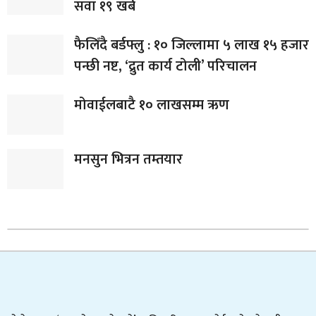
सवा १९ खर्ब
फैलिँदै बर्डफ्लु : १० जिल्लामा ५ लाख १५ हजार
पन्छी नष्ट, ‘द्रुत कार्य टोली’ परिचालन
मोवाईलबाटै १० लाखसम्म ऋण
मनसुन भित्रन तम्तयार