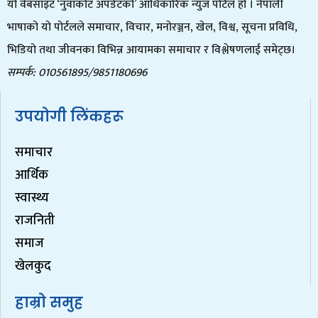
यो वेबसाइट ‘नुवाकोट अपडेटको’ आधिकारिक न्युज पोर्टल हो । नेपाली
भाषाको यो पोर्टलले समाचार, विचार, मनोरञ्जन, खेल, विश्व, सूचना प्रविधि,
भिडियो तथा जीवनका विभिन्न आयामका समाचार र विश्लेषणलाई समेट्छ।
सम्पर्क: 010561895/9851180696
उपयोगी लिंकहरू
समाचार
आर्थिक
स्वास्थ्य
राजनिती
समाज
खेलकुद
हाम्रो समुह