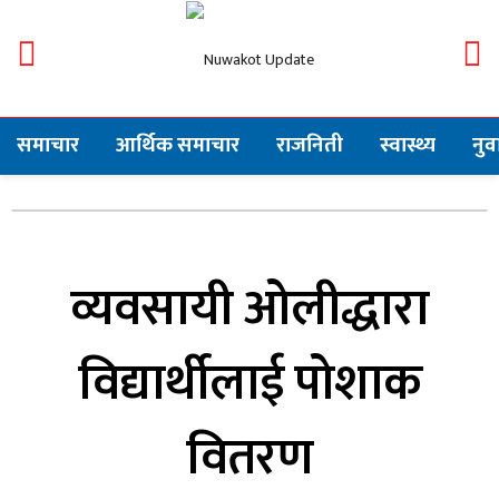
समाचार
आर्थिक समाचार
राजनिती
स्वास्थ्य
नु
व्यवसायी ओलीद्धारा
विद्यार्थीलाई पोशाक
वितरण