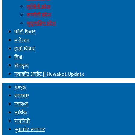
लुम्बिनी प्रदेश
कर्णाली प्रदेश
सुदूरपश्चिम प्रदेश
फोटो फिचर
मनोरञ्जन
हाम्रो विचार
बिश्व
खेलकुद
नुवाकोट अपडेट || Nuwakot Update
गृहपृष्ठ
समाचार
स्वास्थ्य
आर्थिक
राजनिती
नुवाकोट समाचार