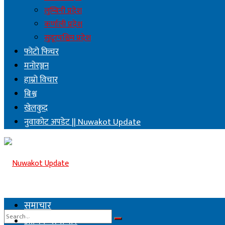
लुम्बिनी प्रदेश
कर्णाली प्रदेश
सुदूरपश्चिम प्रदेश
फोटो फिचर
मनोरञ्जन
हाम्रो विचार
बिश्व
खेलकुद
नुवाकोट अपडेट || Nuwakot Update
समाचार
आर्थिक समाचार