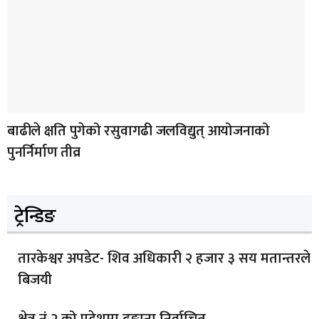
बाढीले क्षति पुगेको रसुवागढी जलविद्युत् आयोजनाको
पुनर्निर्माण तीव्र
ट्रेन्डिङ
तारकेश्वर अपडेट- शिव अधिकारी २ हजार ३ सय मतान्तरले
बिजयी
क्षेत्र नं २ को प्रदेशमा ढुङ्गाना निर्वाचित