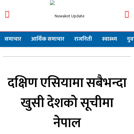
समाचार
आर्थिक समाचार
राजनिती
स्वास्थ्य
नु
दक्षिण एसियामा सबैभन्दा
खुसी देशको सूचीमा
नेपाल