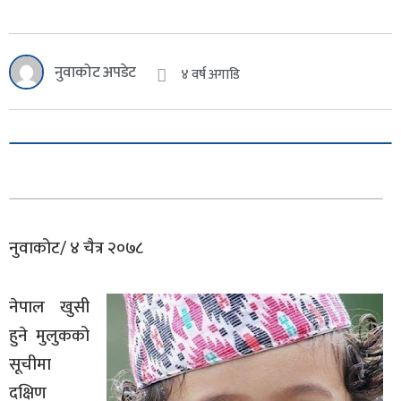
नुवाकोट अपडेट
४ वर्ष अगाडि
नुवाकोट/ ४ चैत्र २०७८
नेपाल खुसी
हुने मुलुकको
सूचीमा
दक्षिण