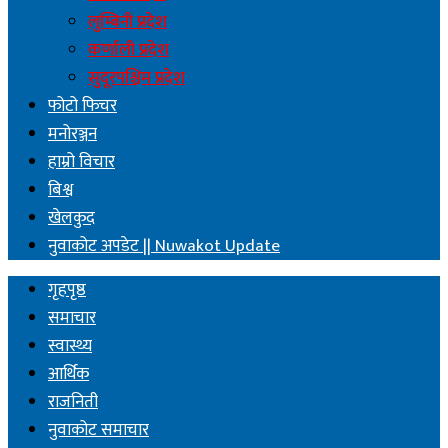
लुम्बिनी प्रदेश
कर्णाली प्रदेश
सुदूरपश्चिम प्रदेश
फोटो फिचर
मनोरञ्जन
हाम्रो विचार
बिश्व
खेलकुद
नुवाकोट अपडेट || Nuwakot Update
गृहपृष्ठ
समाचार
स्वास्थ्य
आर्थिक
राजनिती
नुवाकोट समाचार