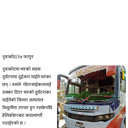
नुवाकोट/२४ फागुन
नुवाकोटमा भएको सडक
दुर्घटनामा दुईजना घाईते भएका
छन् । वसले मोटरसाईकललाई
ठक्कर दिएर भएको दु्र्घटनाका
घाईतेको जिल्ला अस्पताल
त्रिशूलीमा उपचार हुन नसकेपछि
हेलिकोप्टरबाट काठमाण्डौं
पठाईएको छ ।