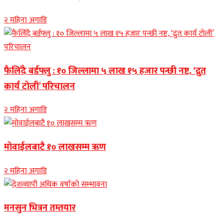
२ महिना अगाडि
फैलिँदै बर्डफ्लु : १० जिल्लामा ५ लाख १५ हजार पन्छी नष्ट, ‘द्रुत
कार्य टोली’ परिचालन
२ महिना अगाडि
मोवाईलबाटै १० लाखसम्म ऋण
२ महिना अगाडि
मनसुन भित्रन तम्तयार