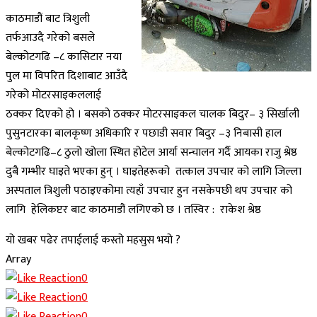
काठमाडौं बाट त्रिशुली
तर्फआउदै गरेको बसले
बेल्कोटगढि –८ कासिटार नया
पुल मा विपरित दिशाबाट आउँदै
गरेको मोटरसाइकललाई
ठक्कर दिएको हो । बसको ठक्कर मोटरसाइकल चालक बिदुर– ३ सिर्खाली
पुसुनटारका बालकृष्ण अधिकारि र पछाडी सवार बिदुर –३ निबासी हाल
बेल्कोटगढि–८ ठुलो खोला स्थित होटेल आर्या सन्चालन गर्दै आयका राजु श्रेष्ठ
दुबै गम्भीर घाइते भएका हुन् । घाइतेहरूको तत्काल उपचार को लागि जिल्ला
अस्पताल त्रिशुली पठाइएकोमा त्यहाँ उपचार हुन नसकेपछी थप उपचार को
लागि हेलिकप्टर बाट काठमाडौं लगिएको छ । तस्विर : राकेश श्रेष्ठ
यो खबर पढेर तपाईलाई कस्तो महसुस भयो ?
Array
0
0
0