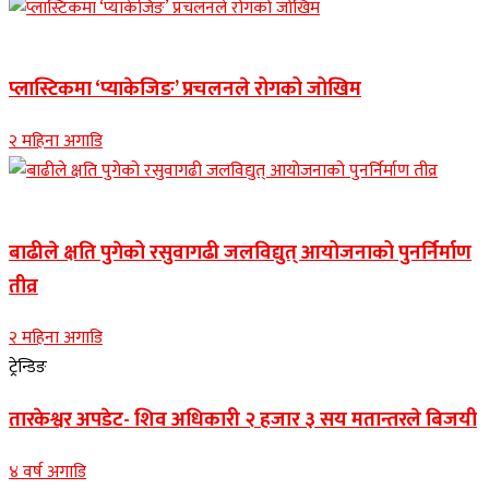
नुवाकोट समाचार
प्लास्टिकमा ‘प्याकेजिङ’ प्रचलनले रोगको जोखिम
२ महिना अगाडि
Banner news
बाढीले क्षति पुगेको रसुवागढी जलविद्युत् आयोजनाको पुनर्निर्माण
तीव्र
२ महिना अगाडि
ट्रेन्डिङ
तारकेश्वर अपडेट- शिव अधिकारी २ हजार ३ सय मतान्तरले बिजयी
४ वर्ष अगाडि