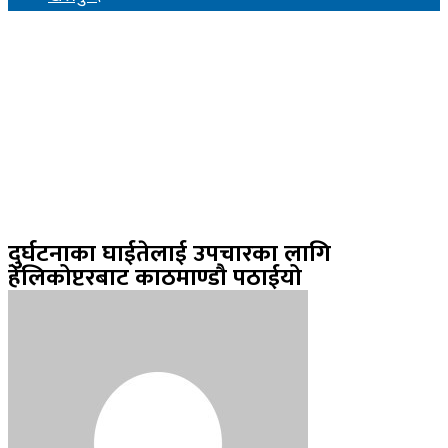
दुर्घटनाका घाईतेलाई उपचारका लागि
हेलिकोप्टरबाट काठमाण्डौ पठाईयो