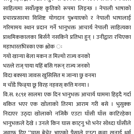
साहित्यमा सर्वोत्कृष्ट कृतिको रूपमा लिइन्छ । नेपाली भाषाको
प्रचारप्रसारमा विशिष्ट योगदान पु¥याएको र नेपाली भाषालाई
गरिमामय स्थान प्रदान गर्ने भानुभक्त आचार्य नेपाली साहित्यका
प्राथमिककालका बिर्सनै नसकिने प्रतिभा हुन् । उनीद्वारा रचिएका
महाभारतभित्रका एक श्लोक ः
गयो खान्या बेला मकन त मिल्यो राज्य वनको
भरत्ले राज् पाया यहिं बसि गरून् राज्य जनको
विदा बक्स्या जावस खुसिसित म जान्या छु वनमा
म चाँडै फिन्र्या छू विरह नहवस् कत्ति मनमा ।
वि.स. १८९१ सालमा एक दिन भानुभक्त आचार्य घाममा हिड्दै गर्दा
थकित भएर एक खोलाको तिरमा आराम गरी बसे । भुसुक्क
निदाएर उठ्दा खोलाको नजिकै एउटा घाँसी घाँस काटिरहेका
भानुभक्तले देखे । उनले किन घास काट्नु भो भनेर सोध्दा घाँसीले
जवाफ दिए ‘‘घास बेचेर आएको पैसाले एउटा कुवा खनाई धर्म