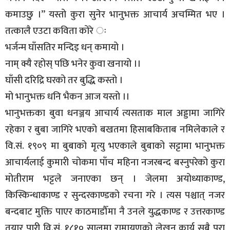
कमाउछु ।’’ यस्तो कुरा सुनेर भानुभक्त आचार्य अचम्मित भए ।
तत्कालै एउटा कविता कोरे ः
भर्जन्म घाँसतिर मन्दिइ धन् कमायो ।
नाम् क्यै रहोस् पछि भनेर कुवा खनायो ।।
घाँसी दरिद्रि घरको तर बुद्धि कस्तो ।
मो भानुभक्त धनि भैकन आज यस्तो ।।
भानुभक्तका बुवा धनञ्जय आचार्य त्यसताक माल अड्डामा जागिरे
रहेका र बुबा जागिरे भएको बखतमा हिसाबकिताब नमिलेकाले र
वि.सं. १९०९ मा बुबाको मृत्यु भएकाले बुबाको सट्टामा भानुभक्त
आचार्यलाई कुमारी चोकमा पाँच महिना नजरबन्द बस्नुपरेको कुरा
मोतीराम भट्टले जनाएका छन् । जेलमा अयोध्याकाण्ड,
किस्किन्धाकाण्ड र सुन्दरकाण्डको रचना गरे । त्यस पश्चात् नजर
बन्दबाट मुक्ति पाएर काठमाडौँमा नै उनले युद्धकाण्ड र उत्तरकाण्ड
तयार पारी वि.सं. १८१० सालमा रामायणको लेखन कार्य सबै पूरा