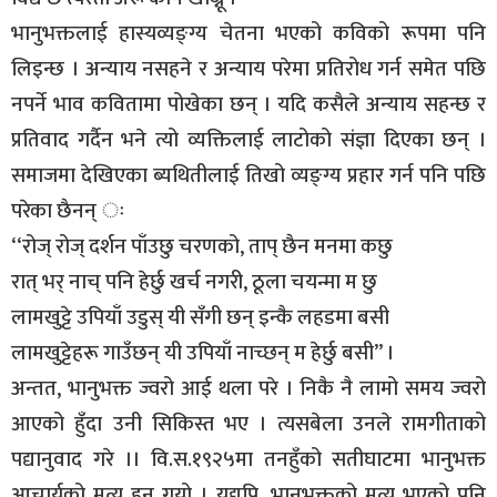
भानुभक्तलाई हास्यव्यङ्ग्य चेतना भएको कविको रूपमा पनि
लिइन्छ । अन्याय नसहने र अन्याय परेमा प्रतिरोध गर्न समेत पछि
नपर्ने भाव कवितामा पोखेका छन् । यदि कसैले अन्याय सहन्छ र
प्रतिवाद गर्दैन भने त्यो व्यक्तिलाई लाटोको संज्ञा दिएका छन् ।
समाजमा देखिएका ब्यथितीलाई तिखो व्यङ्ग्य प्रहार गर्न पनि पछि
परेका छैनन् ः
‘‘रोज् रोज् दर्शन पाँउछु चरणको, ताप् छैन मनमा कछु
रात् भर् नाच् पनि हेर्छु खर्च नगरी, ठूला चयन्मा म छु
लामखुट्टे उपियाँ उडुस् यी सँगी छन् इन्कै लहडमा बसी
लामखुट्टेहरू गाउँछन् यी उपियाँ नाच्छन् म हेर्छु बसी’’ ।
अन्तत, भानुभक्त ज्वरो आई थला परे । निकै नै लामो समय ज्वरो
आएको हुँदा उनी सिकिस्त भए । त्यसबेला उनले रामगीताको
पद्यानुवाद गरे ।। वि.स.१९२५मा तनहुँको सतीघाटमा भानुभक्त
आचार्यको मृत्यु हुन गयो । यद्यपि, भानुभक्तको मृत्यु भएको पनि