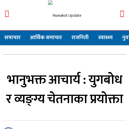
समाचार
आर्थिक समाचार
राजनिती
स्वास्थ्य
नु
भानुभक्त आचार्य : युगबोध
र व्यङ्ग्य चेतनाका प्रयोक्ता