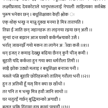
लक्ष्मीप्रसाद देवकोटाले भानुभक्तलाई नेपाली साहित्यका सर्वश्रेष्ठ
पुरूष भनेका छन् । बधूशिक्षाका केही श्लोक ः
एक् थोक् भन्छु न मान्नु दुक्ख मनमा हे मित्र तारापति ।
तिम्रा ई जाति छन् जहानहरू ता लड्नया रह्रया छन् अती ।।
सुन्यां दन्त बझान आज घरको कर्कर्ग¥याको उसै ।
भर्रात् जाग्रनझैँ गयो मकन ता लागेन अाँखा कसै ।।१।।
धन् इजत् र कमाइ देख्छु बढिया छैनन् कुनै चीज् कमी ।
बूहारी यदि कर्कशा हुन गया क्या धर्मरौला तिमी ।।
साह्रै झोक उठ्यो मलाइ र बधूशिक्षा बनाञा पनी ।
यसले पत्नि बुहारि छोरिहरूको तालिम् गरौला भनी ।।२।।
हुन त अतिथी हूँ यस् विन क्या छ खाँचो ।
तर पनि त म भन्छु मित्र हवौ जानि साचो ।।
घर चतुरइँ गर्छन् बुद्धिमान्को अगाडी ।
बखत चुकि दिंदामा हुछ काहां पछाडी ।।३।।