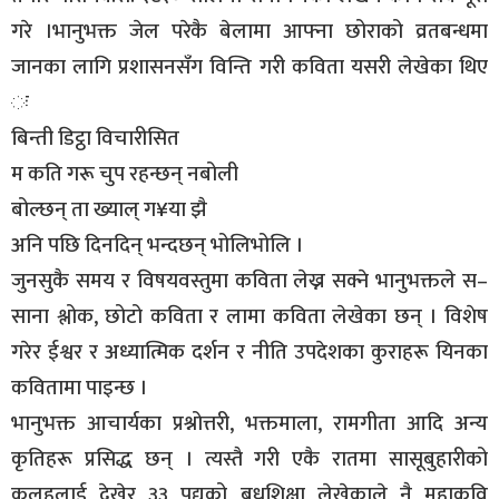
गरे ।भानुभक्त जेल परेकै बेलामा आफ्ना छोराको व्रतबन्धमा
जानका लागि प्रशासनसँग विन्ति गरी कविता यसरी लेखेका थिए
ः
बिन्ती डिट्ठा विचारीसित
म कति गरू चुप रहन्छन् नबोली
बोल्छन् ता ख्याल् ग¥या झै
अनि पछि दिनदिन् भन्दछन् भोलिभोलि ।
जुनसुकै समय र विषयवस्तुमा कविता लेख्न सक्ने भानुभक्तले स–
साना श्लोक, छोटो कविता र लामा कविता लेखेका छन् । विशेष
गरेर ईश्वर र अध्यात्मिक दर्शन र नीति उपदेशका कुराहरू यिनका
कवितामा पाइन्छ ।
भानुभक्त आचार्यका प्रश्नोत्तरी, भक्तमाला, रामगीता आदि अन्य
कृतिहरू प्रसिद्ध छन् । त्यस्तै गरी एकै रातमा सासूबुहारीको
कलहलाई देखेर ३३ पद्यको बधूशिक्षा लेखेकाले नै महाकवि