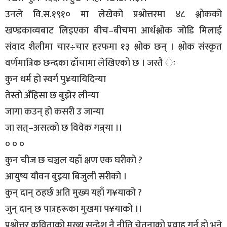
उनले वि.स.१९१० मा लेखेको प्रश्नोत्तरमा ४८ श्लोकको
खण्डकाव्यबाट लिइएका बीच–बीचमा आर्धश्लोक जोडि मिलाई
संवाद शैलीमा चार÷चार हरफमा १३ श्लोक छन् । श्लोक संस्कृत
वर्णमात्रिक छन्दका ढाँचामा लेखिएको छ । जस्तै ः
कुन धर्म हो स्वर्ग पु¥यायिदिन्या
तेस्तो अँहिसा छ बुझेर लीन्या
जागा कउन् हो कसरी उ जान्या
जा सत्–असत्को छ विवेक गन्र्या ।।
० ० ०
कुन चीज छ चञ्चल यहाँ क्षण एक घरीको ?
आयुष्य यौवन बुझ्या बिजुली सरीको ।
कुन् दान् ठहर्छ अति मुख्य यहाँ ग¥याको ?
जुन् दान् छ पात्रहरूका मुखमा प¥याको ।।
प्रश्नोत्तर कविताको मुख्य सन्देश नै नीति चेतनाको प्रवाह गर्नु हो भने