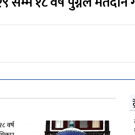
 सम्म १८ वर्ष पुुग्नेले मतदान ग
ट
८ वर्ष