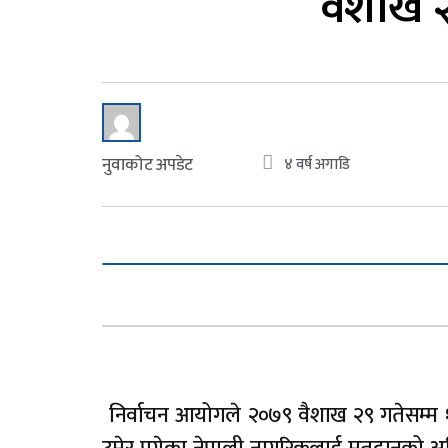
वैशाख २९
नुवाकोट अपडेट
४ वर्ष अगाडि
निर्वाचन आयोगले २०७९ वैशाख २९ गतेसम्म १