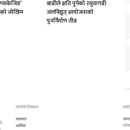
‘प्याकेजिङ’
बाढीले क्षति पुगेको रसुवागढी
ोगको जोखिम
जलविद्युत् आयोजनाको
पुनर्निर्माण तीव्र
उपयोगी लिंकहरू
हाम्र
समाचार
सम्
ि,
मनिश
आर्थिक
।