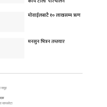
कार्य टोली’ परिचालन
मोवाईलबाटै १० लाखसम्म ऋण
मनसुन भित्रन तम्तयार
ो समुह
पादक
ा सापकोटा