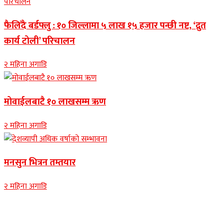
फैलिँदै बर्डफ्लु : १० जिल्लामा ५ लाख १५ हजार पन्छी नष्ट, ‘द्रुत
कार्य टोली’ परिचालन
२ महिना अगाडि
मोवाईलबाटै १० लाखसम्म ऋण
२ महिना अगाडि
मनसुन भित्रन तम्तयार
२ महिना अगाडि