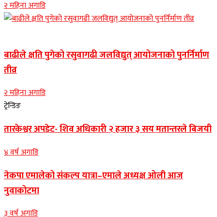
२ महिना अगाडि
Banner news
बाढीले क्षति पुगेको रसुवागढी जलविद्युत् आयोजनाको पुनर्निर्माण
तीव्र
२ महिना अगाडि
ट्रेन्डिङ
तारकेश्वर अपडेट- शिव अधिकारी २ हजार ३ सय मतान्तरले बिजयी
४ वर्ष अगाडि
नेकपा एमालेको संकल्प यात्रा–एमाले अध्यक्ष ओली आज
नुवाकोटमा
३ वर्ष अगाडि