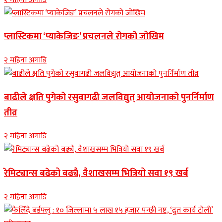
प्लास्टिकमा ‘प्याकेजिङ’ प्रचलनले रोगको जोखिम
२ महिना अगाडि
बाढीले क्षति पुगेको रसुवागढी जलविद्युत् आयोजनाको पुनर्निर्माण
तीव्र
२ महिना अगाडि
रेमिट्यान्स बढेको बढ्यै, वैशाखसम्म भित्रियो सवा १९ खर्ब
२ महिना अगाडि