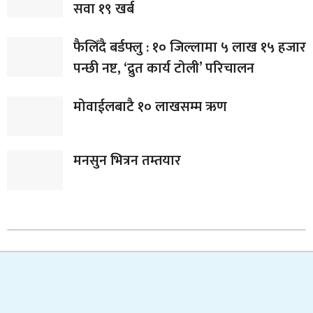
सवा १९ खर्ब
फैलिँदै बर्डफ्लु : १० जिल्लामा ५ लाख १५ हजार
पन्छी नष्ट, ‘द्रुत कार्य टोली’ परिचालन
मोवाईलबाटै १० लाखसम्म ऋण
मनसुन भित्रन तम्तयार