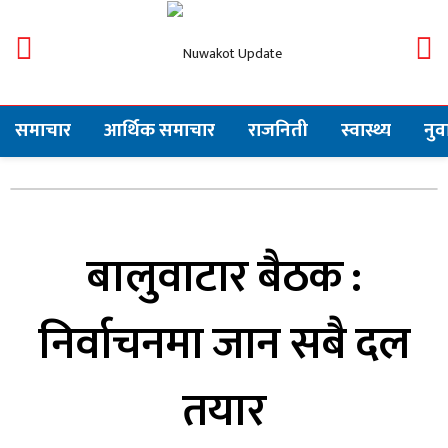
समाचार
आर्थिक समाचार
राजनिती
स्वास्थ्य
नु
बालुवाटार बैठक :
निर्वाचनमा जान सबै दल
तयार