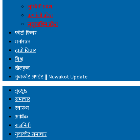
लुम्बिनी प्रदेश
कर्णाली प्रदेश
सुदूरपश्चिम प्रदेश
फोटो फिचर
मनोरञ्जन
हाम्रो विचार
बिश्व
खेलकुद
नुवाकोट अपडेट || Nuwakot Update
गृहपृष्ठ
समाचार
स्वास्थ्य
आर्थिक
राजनिती
नुवाकोट समाचार