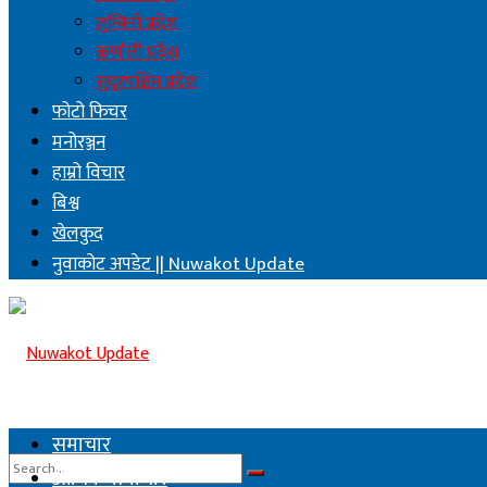
लुम्बिनी प्रदेश
कर्णाली प्रदेश
सुदूरपश्चिम प्रदेश
फोटो फिचर
मनोरञ्जन
हाम्रो विचार
बिश्व
खेलकुद
नुवाकोट अपडेट || Nuwakot Update
समाचार
आर्थिक समाचार